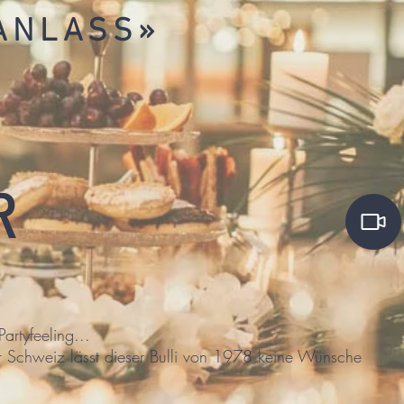
ANLASS»
R
Partyfeeling...
er Schweiz lässt dieser Bulli von 1978 keine Wünsche