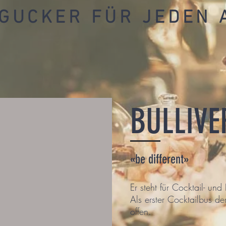
NGUCKER FÜR JEDEN 
BULLIVE
«be different»
Er steht für Cocktail- und 
Als erster Cocktailbus d
offen.