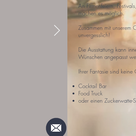
An Firmenfeiern, Festival
machen es möglich.
Zusammen mit unserem Ca
unvergesslich!
Die Ausstattung kann inn
Wünschen angepasst we
Ihrer Fantasie sind keine
Cocktail Bar
Food Truck
oder einen Zuckerwatte-S